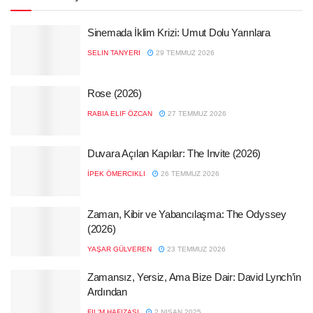
Sinemada İklim Krizi: Umut Dolu Yarınlara
SELIN TANYERI
29 TEMMUZ 2026
Rose (2026)
RABIA ELIF ÖZCAN
27 TEMMUZ 2026
Duvara Açılan Kapılar: The Invite (2026)
İPEK ÖMERCIKLI
26 TEMMUZ 2026
Zaman, Kibir ve Yabancılaşma: The Odyssey
(2026)
YAŞAR GÜLVEREN
23 TEMMUZ 2026
Zamansız, Yersiz, Ama Bize Dair: David Lynch’in
Ardından
FIL'M HAFIZASI
2 NISAN 2025