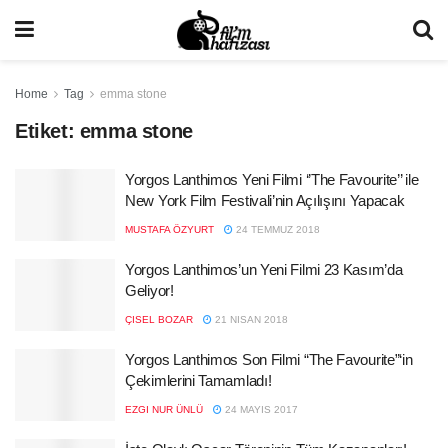
Home
Tag
emma stone
Etiket:
emma stone
Yorgos Lanthimos Yeni Filmi ‘’The Favourite’’ ile
New York Film Festivali’nin Açılışını Yapacak
MUSTAFA ÖZYURT
24 TEMMUZ 2018
Yorgos Lanthimos’un Yeni Filmi 23 Kasım’da
Geliyor!
ÇISEL BOZAR
21 NISAN 2018
Yorgos Lanthimos Son Filmi “The Favourite”‘in
Çekimlerini Tamamladı!
EZGI NUR ÜNLÜ
24 MAYIS 2017