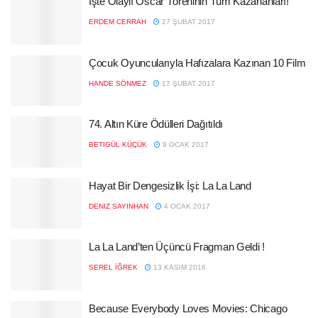
İşte Olaylı Oscar Töreninin Tüm Kazananları!
ERDEM CERRAH
27 ŞUBAT 2017
Çocuk Oyuncularıyla Hafızalara Kazınan 10 Film
HANDE SÖNMEZ
17 ŞUBAT 2017
74. Altın Küre Ödülleri Dağıtıldı
BETIGÜL KÜÇÜK
9 OCAK 2017
Hayat Bir Dengesizlik İşi: La La Land
DENIZ SAYINHAN
4 OCAK 2017
La La Land’ten Üçüncü Fragman Geldi !
SEREL İĞREK
13 KASIM 2016
Because Everybody Loves Movies: Chicago