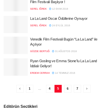
Film Festivali Başlıyor !
SEREL İĞREK
12 EKIM 2016
La La Land Oscar Ödüllerine Oynuyor
SEREL İĞREK
24 EYLÜL 2016
Venedik Film Festivali Bugün “La La Land” ile
Açılıyor
GÖZDE BERTUĞ
31 AĞUSTOS 2016
Ryan Gosling ve Emma Stone’lu La La Land
İddialı Geliyor!
ERDEM CERRAH
14 TEMMUZ 2016
1
…
4
5
6
7
Editörün Seçtikleri