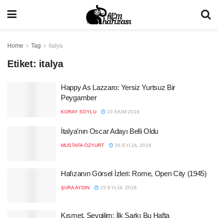
Home
Tag
italya
Etiket:
italya
Happy As Lazzaro: Yersiz Yurtsuz Bir
Peygamber
KORAY SOYLU
23 EKIM 2018
İtalya’nın Oscar Adayı Belli Oldu
MUSTAFA ÖZYURT
26 EYLÜL 2018
Hafızanın Görsel İzleri: Rome, Open City (1945)
ŞURA AYDIN
25 EYLÜL 2018
Kısmet, Sevgilim: İlk Şarkı Bu Hafta