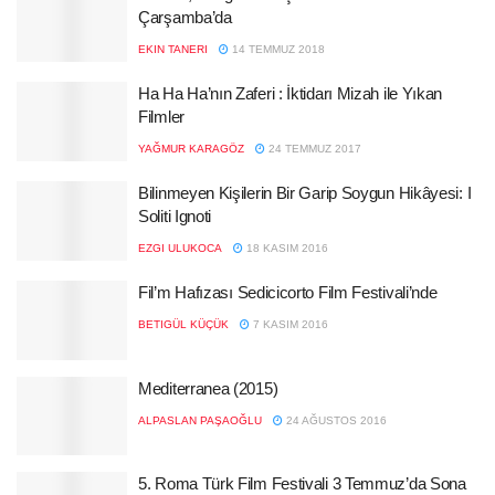
Çarşamba’da
EKIN TANERI
14 TEMMUZ 2018
Ha Ha Ha’nın Zaferi : İktidarı Mizah ile Yıkan
Filmler
YAĞMUR KARAGÖZ
24 TEMMUZ 2017
Bilinmeyen Kişilerin Bir Garip Soygun Hikâyesi: I
Soliti Ignoti
EZGI ULUKOCA
18 KASIM 2016
Fil’m Hafızası Sedicicorto Film Festivali’nde
BETIGÜL KÜÇÜK
7 KASIM 2016
Mediterranea (2015)
ALPASLAN PAŞAOĞLU
24 AĞUSTOS 2016
5. Roma Türk Film Festivali 3 Temmuz’da Sona