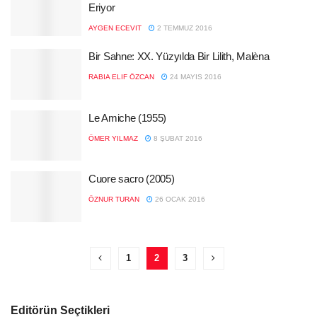
Eriyor
AYGEN ECEVIT
2 TEMMUZ 2016
Bir Sahne: XX. Yüzyılda Bir Lilith, Malèna
RABIA ELIF ÖZCAN
24 MAYIS 2016
Le Amiche (1955)
ÖMER YILMAZ
8 ŞUBAT 2016
Cuore sacro (2005)
ÖZNUR TURAN
26 OCAK 2016
1
2
3
Editörün Seçtikleri