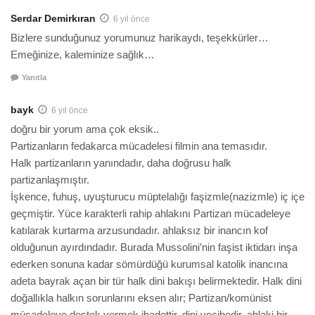
Serdar Demirkıran
6 yıl önce
Bizlere sunduğunuz yorumunuz harikaydı, teşekkürler…
Emeğinize, kaleminize sağlık…
Yanıtla
bayk
6 yıl önce
doğru bir yorum ama çok eksik..
Partizanların fedakarca mücadelesi filmin ana temasıdır.
Halk partizanların yanındadır, daha doğrusu halk
partizanlaşmıştır.
İşkence, fuhuş, uyuşturucu müptelalığı faşizmle(nazizmle) iç içe
geçmiştir. Yüce karakterli rahip ahlakını Partizan mücadeleye
katılarak kurtarma arzusundadır. ahlaksız bir inancın kof
olduğunun ayırdındadır. Burada Mussolini’nin faşist iktidarı inşa
ederken sonuna kadar sömürdüğü kurumsal katolik inancına
adeta bayrak açan bir tür halk dini bakışı belirmektedir. Halk dini
doğallıkla halkın sorunlarını eksen alır; Partizan/komünist
mücadeleye destek vermek ibadettir, dini vecibedir, ahlaki bir