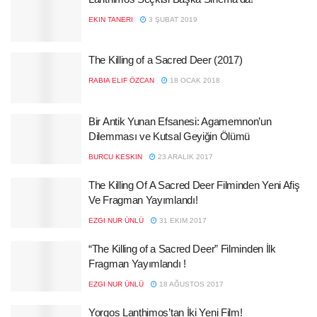
EKIN TANERI
3 ŞUBAT 2019
The Killing of a Sacred Deer (2017)
RABIA ELIF ÖZCAN
18 OCAK 2018
Bir Antik Yunan Efsanesi: Agamemnon’un
Dilemması ve Kutsal Geyiğin Ölümü
BURCU KESKIN
23 ARALIK 2017
The Killing Of A Sacred Deer Filminden Yeni Afiş
Ve Fragman Yayımlandı!
EZGI NUR ÜNLÜ
31 EKIM 2017
“The Killing of a Sacred Deer” Filminden İlk
Fragman Yayımlandı !
EZGI NUR ÜNLÜ
18 AĞUSTOS 2017
Yorgos Lanthimos’tan İki Yeni Film!