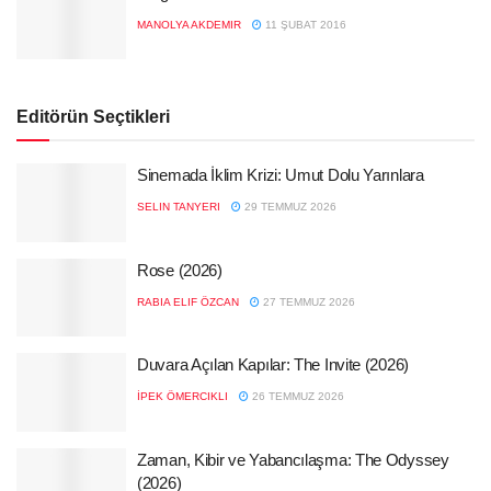
MANOLYA AKDEMIR
11 ŞUBAT 2016
Editörün Seçtikleri
Sinemada İklim Krizi: Umut Dolu Yarınlara
SELIN TANYERI
29 TEMMUZ 2026
Rose (2026)
RABIA ELIF ÖZCAN
27 TEMMUZ 2026
Duvara Açılan Kapılar: The Invite (2026)
İPEK ÖMERCIKLI
26 TEMMUZ 2026
Zaman, Kibir ve Yabancılaşma: The Odyssey
(2026)