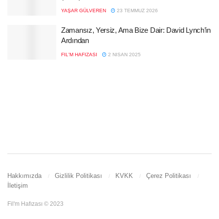
YAŞAR GÜLVEREN
23 TEMMUZ 2026
Zamansız, Yersiz, Ama Bize Dair: David Lynch’in
Ardından
FIL'M HAFIZASI
2 NISAN 2025
Hakkımızda
Gizlilik Politikası
KVKK
Çerez Politikası
İletişim
Fil'm Hafızası © 2023