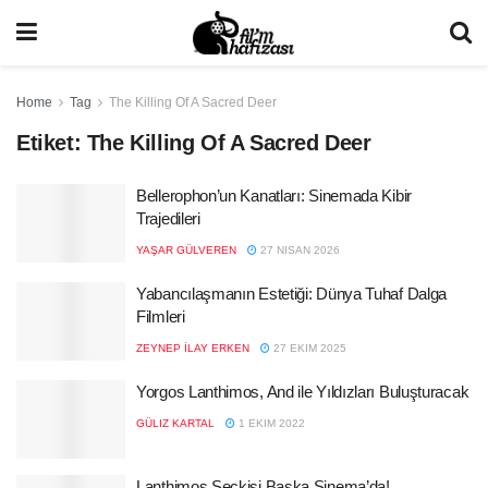
Home
Tag
The Killing Of A Sacred Deer
Etiket:
The Killing Of A Sacred Deer
Bellerophon’un Kanatları: Sinemada Kibir
Trajedileri
YAŞAR GÜLVEREN
27 NISAN 2026
Yabancılaşmanın Estetiği: Dünya Tuhaf Dalga
Filmleri
ZEYNEP İLAY ERKEN
27 EKIM 2025
Yorgos Lanthimos, And ile Yıldızları Buluşturacak
GÜLIZ KARTAL
1 EKIM 2022
Lanthimos Seçkisi Başka Sinema’da!