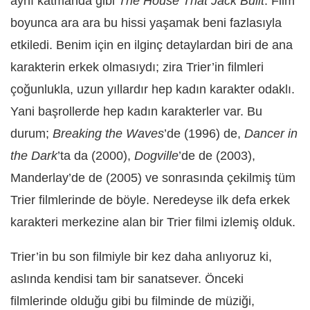
aynı katmanda gibi
The House That Jack Built
. Film
boyunca ara ara bu hissi yaşamak beni fazlasıyla
etkiledi. Benim için en ilginç detaylardan biri de ana
karakterin erkek olmasıydı; zira Trier’in filmleri
çoğunlukla, uzun yıllardır hep kadın karakter odaklı.
Yani başrollerde hep kadın karakterler var. Bu
durum;
Breaking the Waves
’de (1996) de,
Dancer in
the Dark
’ta da (2000),
Dogville
’de de (2003),
Manderlay’de de (2005) ve sonrasında çekilmiş tüm
Trier filmlerinde de böyle. Neredeyse ilk defa erkek
karakteri merkezine alan bir Trier filmi izlemiş olduk.
Trier’in bu son filmiyle bir kez daha anlıyoruz ki,
aslında kendisi tam bir sanatsever. Önceki
filmlerinde olduğu gibi bu filminde de müziği,