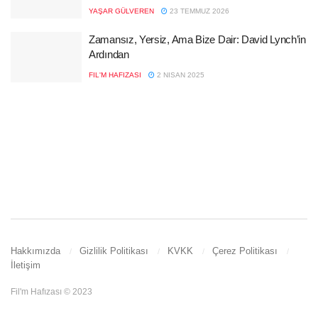
YAŞAR GÜLVEREN
23 TEMMUZ 2026
Zamansız, Yersiz, Ama Bize Dair: David Lynch’in
Ardından
FIL'M HAFIZASI
2 NISAN 2025
Hakkımızda
Gizlilik Politikası
KVKK
Çerez Politikası
İletişim
Fil'm Hafızası © 2023